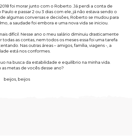
2018 foi morar junto com o Roberto. Já perdi a conta de
 Paulo e passar 2 ou 3 dias com ele, já não estava sendo o
is de algumas conversas e decisões, Roberto se mudou para
lmo, a saudade foi embora e uma nova vida se iniciou.
mais difícil. Nesse ano o meu salário diminuiu drasticamente
ir todas as contas, nem todos os meses essa foi uma tarefa
tando. Nas outras áreas – amigos, família, viagens -, a
idade está nos conformes.
o na busca da estabilidade e equilíbrio na minha vida.
as metas de vocês desse ano?
beijos, beijos