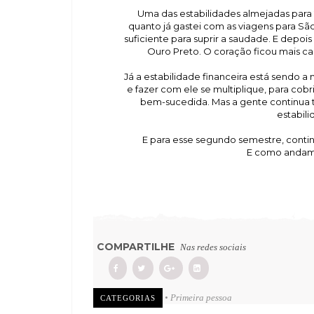
Uma das estabilidades almejadas para 
quanto já gastei com as viagens para São
suficiente para suprir a saudade. E depo
Ouro Preto. O coração ficou mais ca
Já a estabilidade financeira está sendo a 
e fazer com ele se multiplique, para cobr
bem-sucedida. Mas a gente continua ten
estabil
E para esse segundo semestre, continu
E como andam 
COMPARTILHE
Nas redes sociais
• Primeira pessoa
CATEGORIAS