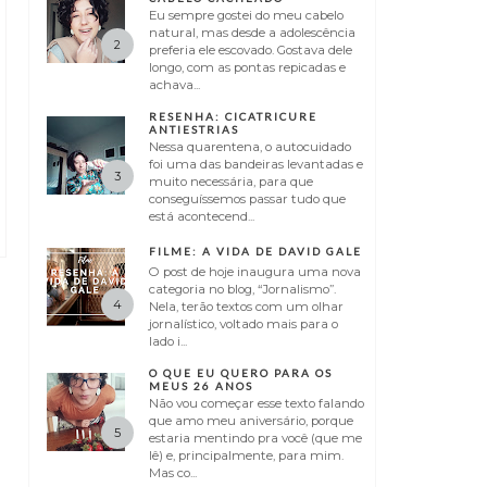
Eu sempre gostei do meu cabelo
natural, mas desde a adolescência
preferia ele escovado. Gostava dele
longo, com as pontas repicadas e
achava...
RESENHA: CICATRICURE
ANTIESTRIAS
Nessa quarentena, o autocuidado
foi uma das bandeiras levantadas e
muito necessária, para que
conseguíssemos passar tudo que
está acontecend...
FILME: A VIDA DE DAVID GALE
O post de hoje inaugura uma nova
categoria no blog, “Jornalismo”.
Nela, terão textos com um olhar
jornalístico, voltado mais para o
lado i...
O QUE EU QUERO PARA OS
MEUS 26 ANOS
Não vou começar esse texto falando
que amo meu aniversário, porque
estaria mentindo pra você (que me
lê) e, principalmente, para mim.
Mas co...