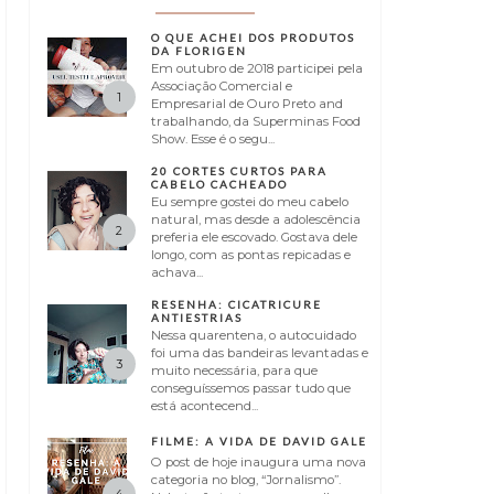
O QUE ACHEI DOS PRODUTOS
DA FLORIGEN
Em outubro de 2018 participei pela
Associação Comercial e
Empresarial de Ouro Preto and
trabalhando, da Superminas Food
Show. Esse é o segu...
20 CORTES CURTOS PARA
CABELO CACHEADO
Eu sempre gostei do meu cabelo
natural, mas desde a adolescência
preferia ele escovado. Gostava dele
longo, com as pontas repicadas e
achava...
RESENHA: CICATRICURE
ANTIESTRIAS
Nessa quarentena, o autocuidado
foi uma das bandeiras levantadas e
muito necessária, para que
conseguíssemos passar tudo que
está acontecend...
FILME: A VIDA DE DAVID GALE
O post de hoje inaugura uma nova
categoria no blog, “Jornalismo”.