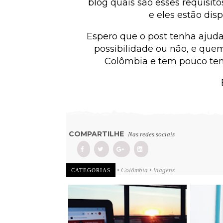
blog quais são esses requisi
e eles estão dis
Espero que o post tenha ajud
possibilidade ou não, e que
Colômbia e tem pouco tempo
COMPARTILHE
Nas redes sociais
• Colômbia
• Viagens
CATEGORIAS