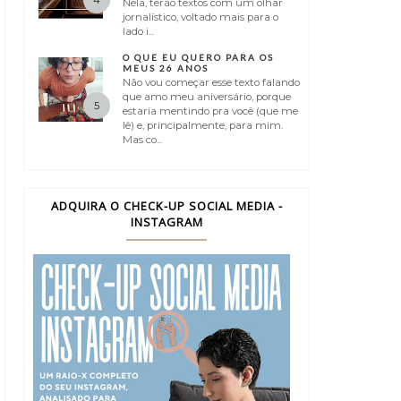
Nela, terão textos com um olhar
jornalístico, voltado mais para o
lado i...
O QUE EU QUERO PARA OS
MEUS 26 ANOS
Não vou começar esse texto falando
que amo meu aniversário, porque
estaria mentindo pra você (que me
lê) e, principalmente, para mim.
Mas co...
ADQUIRA O CHECK-UP SOCIAL MEDIA -
INSTAGRAM